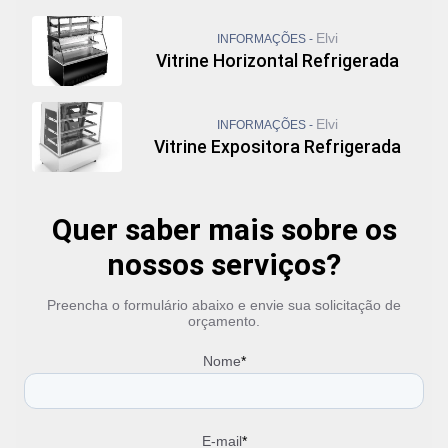
Elvi
INFORMAÇÕES -
Vitrine Horizontal Refrigerada
Elvi
INFORMAÇÕES -
Vitrine Expositora Refrigerada
Quer saber mais sobre os
nossos serviços?
Preencha o formulário abaixo e envie sua solicitação de
orçamento.
Nome
*
E-mail
*