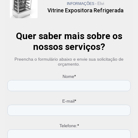
Elvi
INFORMAÇÕES -
Vitrine Expositora Refrigerada
Quer saber mais sobre os
nossos serviços?
Preencha o formulário abaixo e envie sua solicitação de
orçamento.
Nome
*
E-mail
*
Telefone:
*