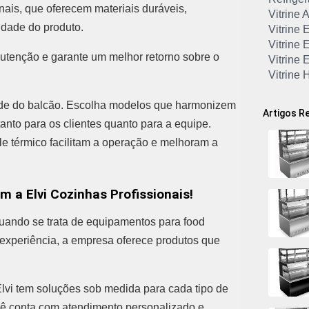
nais, que oferecem materiais duráveis,
Vitrine
idade do produto.
Vitrine 
Vitrine 
utenção e garante um melhor retorno sobre o
Vitrine 
Vitrine 
Vitrine 
dade do balcão. Escolha modelos que harmonizem
Vitrine
Artigos R
anto para os clientes quanto para a equipe.
le térmico facilitam a operação e melhoram a
om a Elvi Cozinhas Profissionais!
quando se trata de equipamentos para food
 experiência, a empresa oferece produtos que
Elvi tem soluções sob medida para cada tipo de
ocê conta com atendimento personalizado e