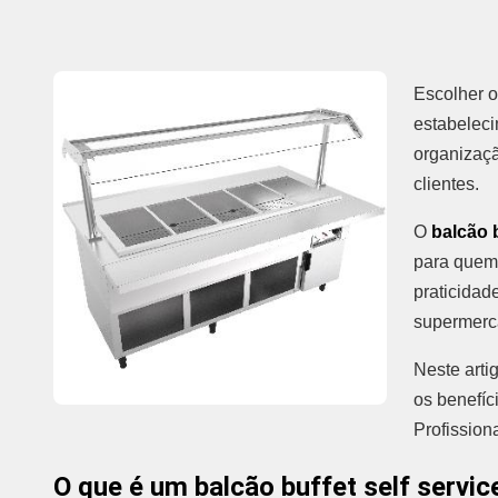
Escolher o
estabeleci
organizaçã
clientes.
O
balcão b
para quem 
praticidad
supermerca
Neste arti
os benefíc
Profission
O que é um balcão buffet self service