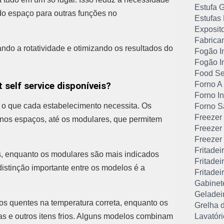
Estufa 
do espaço para outras funções no
Estufas
Exposito
Fabrica
ndo a rotatividade e otimizando os resultados do
Fogão In
Fogão In
Food Ser
Forno A
 self service disponíveis?
Forno In
a o que cada estabelecimento necessita. Os
Forno S
Freezer 
nos espaços, até os modulares, que permitem
Freezer
Freezer 
Fritadeir
s, enquanto os modulares são mais indicados
Fritadei
distinção importante entre os modelos é a
Fritadei
Gabinete
Geladeir
os quentes na temperatura correta, enquanto os
Grelha d
as e outros itens frios. Alguns modelos combinam
Lavatór