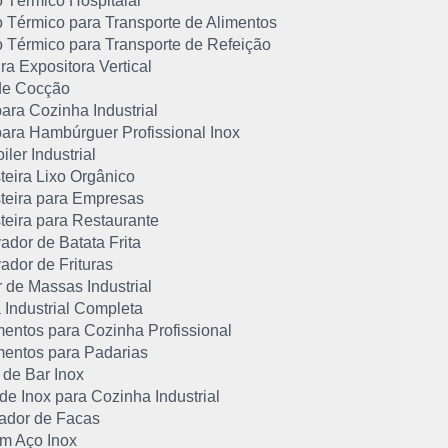
o Térmico Hospitalar
o Térmico para Transporte de Alimentos
o Térmico para Transporte de Refeição
ra Expositora Vertical
de Cocção
ara Cozinha Industrial
ara Hambúrguer Profissional Inox
iler Industrial
eira Lixo Orgânico
eira para Empresas
eira para Restaurante
ador de Batata Frita
ador de Frituras
 de Massas Industrial
 Industrial Completa
entos para Cozinha Profissional
entos para Padarias
 de Bar Inox
de Inox para Cozinha Industrial
zador de Facas
em Aço Inox