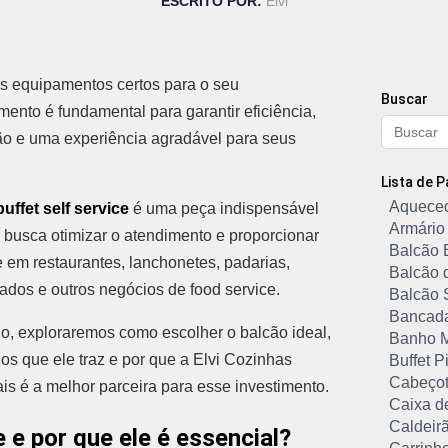
ESCRITO POR:
Elvi
s equipamentos certos para o seu
Buscar
mento é fundamental para garantir eficiência,
o e uma experiência agradável para seus
Lista de 
Aqueced
uffet self service
é uma peça indispensável
Armário 
busca otimizar o atendimento e proporcionar
Balcão B
e em restaurantes, lanchonetes, padarias,
Balcão 
dos e outros negócios de food service.
Balcão 
Bancada 
go, exploraremos como escolher o balcão ideal,
Banho Ma
ios que ele traz e por que a Elvi Cozinhas
Buffet P
Cabeçot
ais é a melhor parceira para esse investimento.
Caixa d
Caldeir
 e por que ele é essencial?