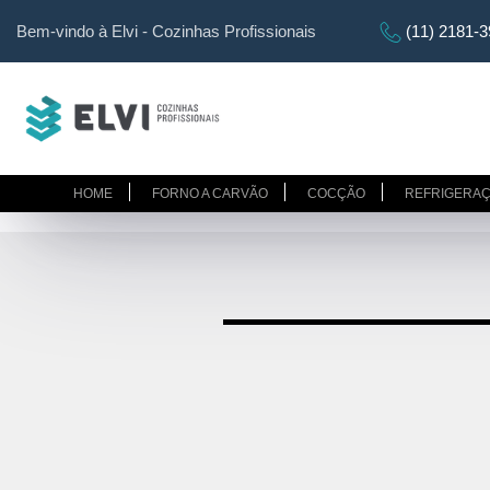
Bem-vindo à Elvi - Cozinhas Profissionais
(11) 2181-
HOME
FORNO A CARVÃO
COCÇÃO
REFRIGERA