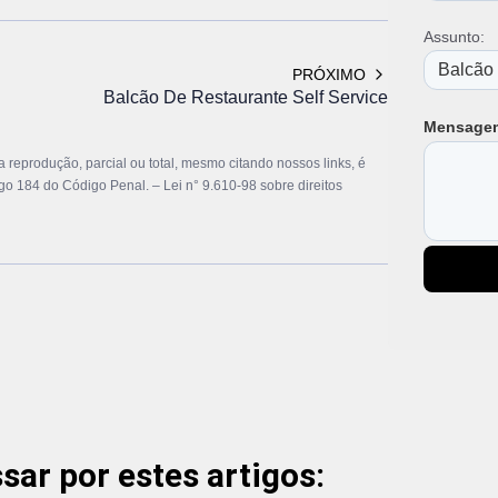
Assunto:
PRÓXIMO
Balcão De Restaurante Self Service
Mensage
ua reprodução, parcial ou total, mesmo citando nossos links, é
tigo 184 do Código Penal. –
Lei n° 9.610-98 sobre direitos
ar por estes artigos: