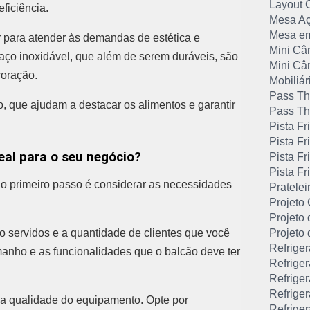
Layout 
ficiência.
Mesa Aç
Mesa em
r para atender às demandas de estética e
Mini Câ
ço inoxidável, que além de serem duráveis, são
Mini Câm
coração.
Mobiliár
Pass Th
, que ajudam a destacar os alimentos e garantir
Pass Th
Pista Fri
Pista Fr
eal para o seu negócio?
Pista Fr
Pista Fr
, o primeiro passo é considerar as necessidades
Pratelei
Projeto
Projeto 
ão servidos e a quantidade de clientes que você
Projeto
Refriger
manho e as funcionalidades que o balcão deve ter
Refriger
Refriger
Refriger
 é a qualidade do equipamento. Opte por
Refriger