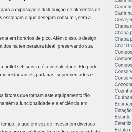
Carrinh
Carrinh
 para a exposição e distribuição de alimentos de
Carrinh
tes escolham o que desejam consumir, sem a
Cervejei
Chapa 
Chapa p
mente em horários de pico. Além disso, o design
Chapa p
Char Bro
tidos na temperatura ideal, preservando sua
Compost
Compost
Compost
buffet self service é a versatilidade. Ele pode
Conserv
como restaurantes, padarias, supermercados e
Conserv
Cozedor
Cozinha
 fatores que tornam este equipamento tão
Equipam
 mantém a funcionalidade e a eficiência em
Equipam
Estação
Estante 
Esterili
 tempo, já que em vez de investir em diversos
Estufa 
a tudo em um só lugar. Isso reduz a necessidade