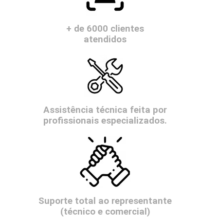
+ de 6000 clientes
atendidos
Assistência técnica feita por
profissionais especializados.
Suporte total ao representante
(técnico e comercial)